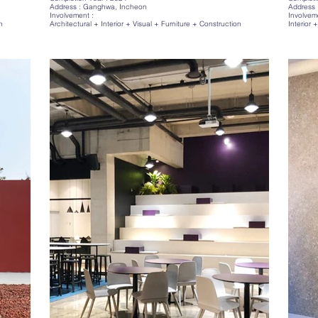
Address : Ganghwa, Incheon
Address 
Involvement :
Involvem
n
Architectural + Interior + Visual + Furniture + Construction
Interior 