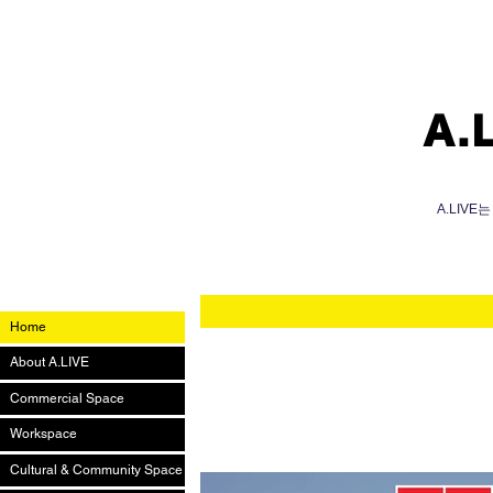
A.
A.LIV
Home
About A.LIVE
Commercial Space
Workspace
Cultural & Community Space