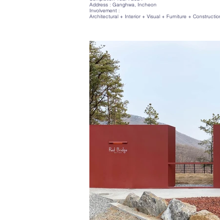
Address : Ganghwa, Incheon
Involvement :
Architectural + Interior + Visual + Furniture + Constructio