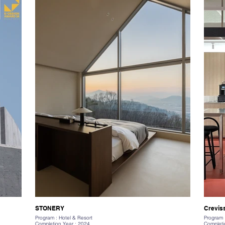
STONERY
Crevis
Program : Hotel & Resort
Program 
Completion Year : 2024
Completi