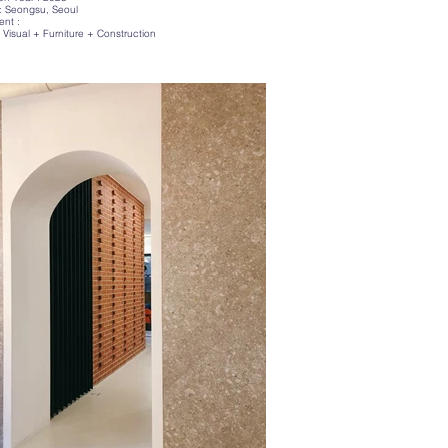
: Seongsu, Seoul
ent :
+ Visual + Furniture + Construction