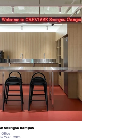
se seongsu campus
: Office
on Year : 2023